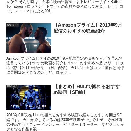
んか？ そんな時は、全米の映画評論家によるレビューサイトRotten
Tomatoes（ロッテン・トマト）の点数を参考にしてみましょう！ ロ
ッテン・トマトによる201...
【Amazonプライム】2019年9月
映画紹介
配信のおすすめ映画紹介
Amazonプライムビデオの2019年9月配信予定の映画から、管理人が
注目しているおすすめ映画を紹介します！ おすすめ作品 クリード 炎
の宿敵【9月10日配信】（独占配信） 今月の目玉はコレ！前作と同様
に展開は超ベタなのだけど、ロッキ...
【まとめ】Huluで観れるおすす
映画紹介
め映画【SF編】
2018年6月現在 Huluで観れるおすすめ映画を紹介します。今回はSF
編です。 今回紹介しているのは2000年以降が中心ですが、それ以前
の作品でも「ブレードランナー」や「ターミネーター」などクラシッ
クとなる作品も観...